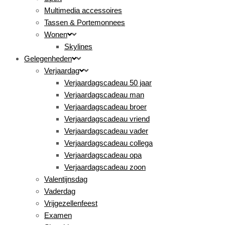
Multimedia accessoires
Tassen & Portemonnees
Wonen
Skylines
Gelegenheden
Verjaardag
Verjaardagscadeau 50 jaar
Verjaardagscadeau man
Verjaardagscadeau broer
Verjaardagscadeau vriend
Verjaardagscadeau vader
Verjaardagscadeau collega
Verjaardagscadeau opa
Verjaardagscadeau zoon
Valentijnsdag
Vaderdag
Vrijgezellenfeest
Examen