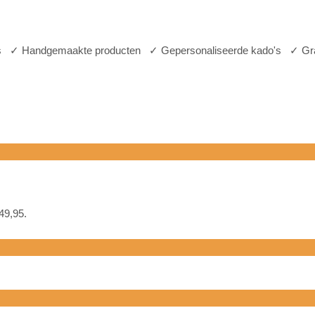
Home
Afscheid cadeau collega
's
✓
Handgemaakte producten
✓
Gepersonaliseerde kado's
✓
Gr
€49,95.