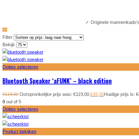
✓
Originele mannenkado
Filter
Bekijk
Opties selecteren
Bluetooth Speaker ‘aFUNK’ – black edition
€
119,00
Oorspronkelijke prijs was: €119,00.
€
49,95
Huidige prijs is: 
0
out of 5
Opties selecteren
Product bekijken