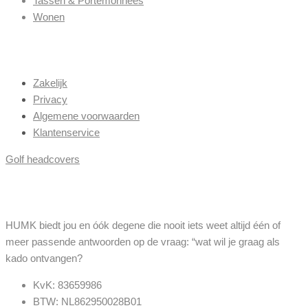
Tassen & Portemonnees
Wonen
Menu
Zakelijk
Privacy
Algemene voorwaarden
Klantenservice
Golf headcovers
Contact
HUMK biedt jou en óók degene die nooit iets weet altijd één of
meer passende antwoorden op de vraag: “wat wil je graag als
kado ontvangen?
KvK: 83659986
BTW: NL862950028B01